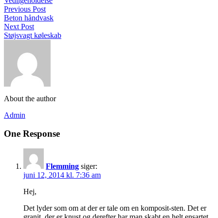
Vedligeholdelse
Previous Post
Beton håndvask
Next Post
Støjsvagt køleskab
About the author
Admin
One Response
Flemming
siger:
juni 12, 2014 kl. 7:36 am
Hej,
Det lyder som om at der er tale om en komposit-sten. Det er
granit, der er knust og derefter har man skabt en helt ensartet