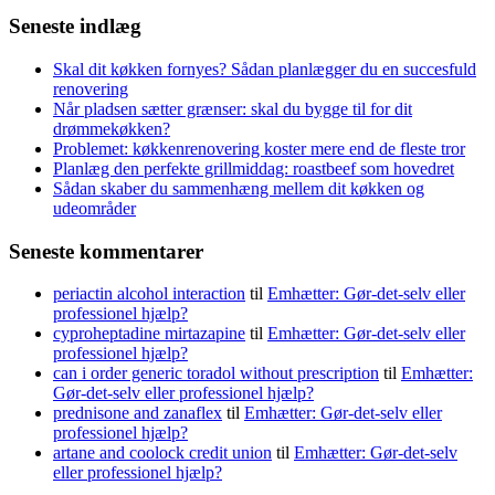
Seneste indlæg
Skal dit køkken fornyes? Sådan planlægger du en succesfuld
renovering
Når pladsen sætter grænser: skal du bygge til for dit
drømmekøkken?
Problemet: køkkenrenovering koster mere end de fleste tror
Planlæg den perfekte grillmiddag: roastbeef som hovedret
Sådan skaber du sammenhæng mellem dit køkken og
udeområder
Seneste kommentarer
periactin alcohol interaction
til
Emhætter: Gør-det-selv eller
professionel hjælp?
cyproheptadine mirtazapine
til
Emhætter: Gør-det-selv eller
professionel hjælp?
can i order generic toradol without prescription
til
Emhætter:
Gør-det-selv eller professionel hjælp?
prednisone and zanaflex
til
Emhætter: Gør-det-selv eller
professionel hjælp?
artane and coolock credit union
til
Emhætter: Gør-det-selv
eller professionel hjælp?