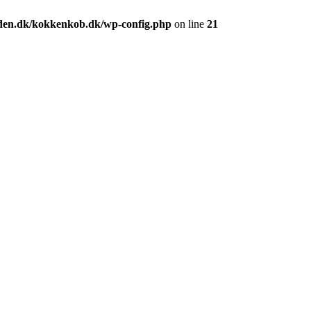
den.dk/kokkenkob.dk/wp-config.php
on line
21