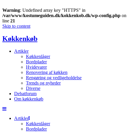
Warning
: Undefined array key "HTTPS" in
/var/www/kostumeguiden.dk/kokkenkob.dk/wp-config.php
on
line
21
Skip to content
Køkkenkøb
Artikler
Køkkenlåger
Bordplader
Hvidevarer
Renovering af køkken
Rengøring og vedligeholdelse
Trends og nyheder
Diverse
Debatforum
Om køkkenkøb
Artikler
Køkkenlåger
Bordplader