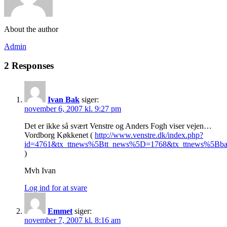
About the author
Admin
2 Responses
Ivan Bak
siger:
november 6, 2007 kl. 9:27 pm
Det er ikke så svært Venstre og Anders Fogh viser vejen…
Vordborg Køkkenet (
http://www.venstre.dk/index.php?
id=4761&tx_ttnews%5Btt_news%5D=1768&tx_ttnews%5Bb
)
Mvh Ivan
Log ind for at svare
Emmet
siger:
november 7, 2007 kl. 8:16 am