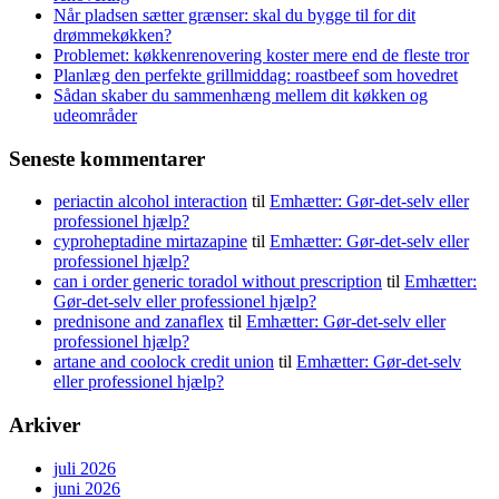
Når pladsen sætter grænser: skal du bygge til for dit
drømmekøkken?
Problemet: køkkenrenovering koster mere end de fleste tror
Planlæg den perfekte grillmiddag: roastbeef som hovedret
Sådan skaber du sammenhæng mellem dit køkken og
udeområder
Seneste kommentarer
periactin alcohol interaction
til
Emhætter: Gør-det-selv eller
professionel hjælp?
cyproheptadine mirtazapine
til
Emhætter: Gør-det-selv eller
professionel hjælp?
can i order generic toradol without prescription
til
Emhætter:
Gør-det-selv eller professionel hjælp?
prednisone and zanaflex
til
Emhætter: Gør-det-selv eller
professionel hjælp?
artane and coolock credit union
til
Emhætter: Gør-det-selv
eller professionel hjælp?
Arkiver
juli 2026
juni 2026