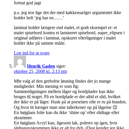
fortsat god jagt
p.s. jeg tror lige det der med køkkensælger argumentet ikke
holder helt ‘jeg har en……’
laminat holder længere end malet, et godt eksempel er: et
malet spisebord kontra et lamineret spisebord, super_elipsen i
original udføres i laminat, opskurer efterligninger i malet
holder ikke på samme måde.
Log ind for at svare
Henrik Gaden
siger:
oktober 25, 2008 kl. 2:13 pm
Mht valg af den grebsfrie løsning findes der jo mange
muligheder. Min mening er som flg:
Sammenligningen mellem låger og bordplader kan ikke
bruges til noget. På en bordplade er der altid et slid, hvilket
der ikke er på låger. Husk på at porselæn ofte er ru på bunden.
Og hvor tit hænger man sine tallerkener op på lågerne 😉
En højglans folie kan du ikke ‘shine op’ efter slidtage eller
skrammer.
En højglans Acryl kan, ligesom lak, poleres op igen, hvis
slidtagen/skrammen ikke er alt for dyb. (Dog kender jeg ikke