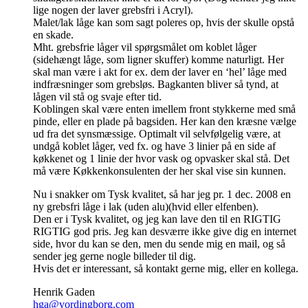
lige nogen der laver grebsfri i Acryl).
Malet/lak låge kan som sagt poleres op, hvis der skulle opstå
en skade.
Mht. grebsfrie låger vil spørgsmålet om koblet låger
(sidehængt låge, som ligner skuffer) komme naturligt. Her
skal man være i akt for ex. dem der laver en ‘hel’ låge med
indfræsninger som grebsløs. Bagkanten bliver så tynd, at
lågen vil stå og svaje efter tid.
Koblingen skal være enten imellem front stykkerne med små
pinde, eller en plade på bagsiden. Her kan den kræsne vælge
ud fra det synsmæssige. Optimalt vil selvfølgelig være, at
undgå koblet låger, ved fx. og have 3 linier på en side af
køkkenet og 1 linie der hvor vask og opvasker skal stå. Det
må være Køkkenkonsulenten der her skal vise sin kunnen.
Nu i snakker om Tysk kvalitet, så har jeg pr. 1 dec. 2008 en
ny grebsfri låge i lak (uden alu)(hvid eller elfenben).
Den er i Tysk kvalitet, og jeg kan lave den til en RIGTIG
RIGTIG god pris. Jeg kan desværre ikke give dig en internet
side, hvor du kan se den, men du sende mig en mail, og så
sender jeg gerne nogle billeder til dig.
Hvis det er interessant, så kontakt gerne mig, eller en kollega.
Henrik Gaden
hga@vordingborg.com