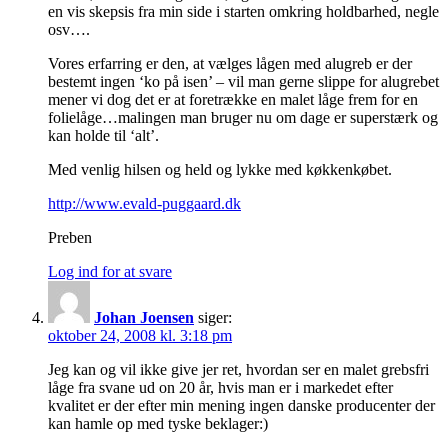
en vis skepsis fra min side i starten omkring holdbarhed, negle
osv….
Vores erfarring er den, at vælges lågen med alugreb er der
bestemt ingen ‘ko på isen’ – vil man gerne slippe for alugrebet
mener vi dog det er at foretrække en malet låge frem for en
folielåge…malingen man bruger nu om dage er superstærk og
kan holde til ‘alt’.
Med venlig hilsen og held og lykke med køkkenkøbet.
http://www.evald-puggaard.dk
Preben
Log ind for at svare
Johan Joensen
siger:
oktober 24, 2008 kl. 3:18 pm
Jeg kan og vil ikke give jer ret, hvordan ser en malet grebsfri
låge fra svane ud on 20 år, hvis man er i markedet efter
kvalitet er der efter min mening ingen danske producenter der
kan hamle op med tyske beklager:)