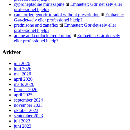
cyproheptadine mirtazapine
til
Emhætter: Gør-det-selv eller
professionel hjælp?
can i order generic toradol without prescription
til
Emhætter:
Gør-det-selv eller professionel hjælp?
prednisone and zanaflex
til
Emhætter: Gør-det-selv eller
professionel hjælp?
artane and coolock credit union
til
Emhætter: Gør-det-selv
eller professionel hjælp?
Arkiver
juli 2026
juni 2026
maj 2026
april 2026
marts 2026
februar 2026
april 2025
september 2024
november 2023
oktober 2023
september 2023
juli 2023
juni 2023