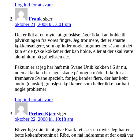
Log ind for at svare
Frank
siger:
oktober 21, 2008 kl. 3:01 pm
Det er lidt af en myte, at grebslåse låger ikke kan holde til
påvirkningen fra vores fingre. Jeg tror mere, det er smarte
køkkensælgere, som opfinder nogle argumenter, såsom at det
kun er de tyske køkkener der kan holde, eller at der skal være
aluminium på gribelisten etc.
Faktum er at jeg har haft mit Svane Unik køkken i 6 år nu,
uden at lakken har taget skade på nogen måde. Ikke for at
fremhæve Svane specielt, for jeg kender flere, der har købt
andre (danske) grebsløse køkkener, som heller ikke har haft
nogle problemer!
Log ind for at svare
Preben Kjær
siger:
oktober 22, 2008 kl. 10:18 am
Bliver lige nødt til at give Frank ret….er en myte. Jeg har en
bette køkenforretning i Ribe, og må indrømme at der også var