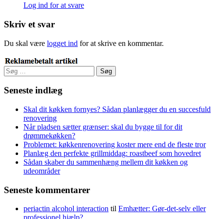
Log ind for at svare
Skriv et svar
Du skal være
logget ind
for at skrive en kommentar.
Søg
efter:
Seneste indlæg
Skal dit køkken fornyes? Sådan planlægger du en succesfuld
renovering
Når pladsen sætter grænser: skal du bygge til for dit
drømmekøkken?
Problemet: køkkenrenovering koster mere end de fleste tror
Planlæg den perfekte grillmiddag: roastbeef som hovedret
Sådan skaber du sammenhæng mellem dit køkken og
udeområder
Seneste kommentarer
periactin alcohol interaction
til
Emhætter: Gør-det-selv eller
professionel hjælp?