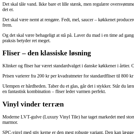
Det skal tåle vand. Ikke bare et lille stænk, men regulære oversvømmel
det er.
Det skal være nemt at rengøre. Fedt, mel, saucer – køkkenet producerer
frem.
Og det skal være behageligt at stå på. Laver du mad i en time ad gang
praksis betyder ret meget.
Fliser – den klassiske løsning
Klinker og fliser har været standardvalget i danske køkkener i årtier.
Prisen varierer fra 200 kr per kvadratmeter for standardfliser til 800 
Ulempen er hårdheden. Taber du et glas, går det i stykker. Står du læ
en fantastisk kombination – fliser leder varmen perfekt.
Vinyl vinder terræn
Moderne LVT-gulve (Luxury Vinyl Tile) har taget markedet med storm, o
marmor.
SPC-vinyl med stiv kerne er den mest robuste variant. Den kan lægges 