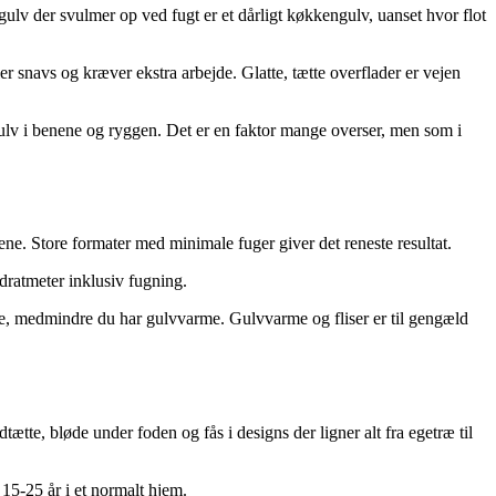
gulv der svulmer op ved fugt er et dårligt køkkengulv, uanset hvor flot
r snavs og kræver ekstra arbejde. Glatte, tætte overflader er vejen
gulv i benene og ryggen. Det er en faktor mange overser, men som i
ene. Store formater med minimale fuger giver det reneste resultat.
adratmeter inklusiv fugning.
rne, medmindre du har gulvvarme. Gulvvarme og fliser er til gengæld
te, bløde under foden og fås i designs der ligner alt fra egetræ til
15-25 år i et normalt hjem.