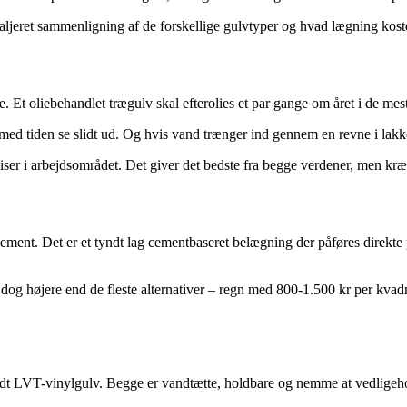
aljeret sammenligning af de forskellige gulvtyper og hvad lægning kost
 Et oliebehandlet trægulv skal efterolies et par gange om året i de me
med tiden se slidt ud. Og hvis vand trænger ind gennem en revne i lak
liser i arbejdsområdet. Det giver det bedste fra begge verdener, men kr
ement. Det er et tyndt lag cementbaseret belægning der påføres direkte
r dog højere end de fleste alternativer – regn med 800-1.500 kr per kvad
godt LVT-vinylgulv. Begge er vandtætte, holdbare og nemme at vedligeho