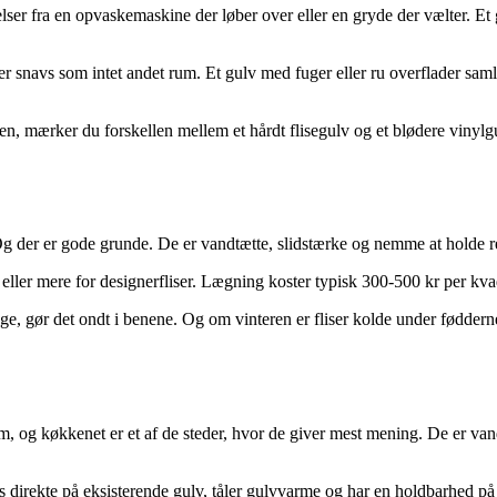
ser fra en opvaskemaskine der løber over eller en gryde der vælter. Et 
 snavs som intet andet rum. Et gulv med fuger eller ru overflader samle
en, mærker du forskellen mellem et hårdt flisegulv og et blødere vinyl
 Og der er gode grunde. De er vandtætte, slidstærke og nemme at holde r
kr eller mere for designerfliser. Lægning koster typisk 300-500 kr per kv
nge, gør det ondt i benene. Og om vinteren er fliser kolde under fødde
g køkkenet er et af de steder, hvor de giver mest mening. De er vandtæt
direkte på eksisterende gulv, tåler gulvvarme og har en holdbarhed på 