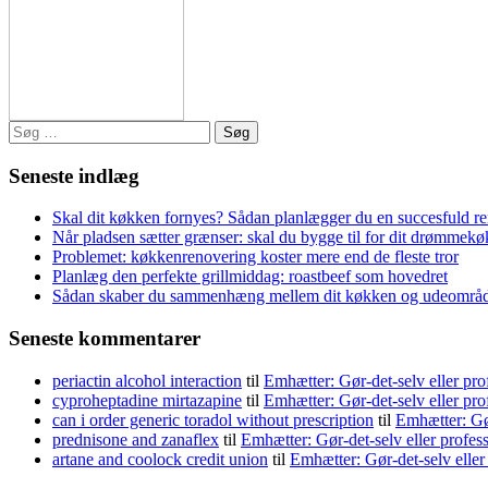
Søg
efter:
Seneste indlæg
Skal dit køkken fornyes? Sådan planlægger du en succesfuld r
Når pladsen sætter grænser: skal du bygge til for dit drømmek
Problemet: køkkenrenovering koster mere end de fleste tror
Planlæg den perfekte grillmiddag: roastbeef som hovedret
Sådan skaber du sammenhæng mellem dit køkken og udeområ
Seneste kommentarer
periactin alcohol interaction
til
Emhætter: Gør-det-selv eller pro
cyproheptadine mirtazapine
til
Emhætter: Gør-det-selv eller pro
can i order generic toradol without prescription
til
Emhætter: Gør
prednisone and zanaflex
til
Emhætter: Gør-det-selv eller profes
artane and coolock credit union
til
Emhætter: Gør-det-selv eller