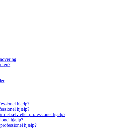
enovering
økken?
der
fessionel hjælp?
fessionel hjælp?
-det-selv eller professionel hjælp?
sionel hjælp?
 professionel hjælp?